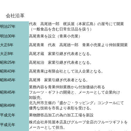
会社沿革
代表 高尾徳一郎 梶浜屋（本家広島）の屋号にて開業
明治27年
（一般食品を含む日常生活品を扱う）
明治30年
高尾青果を設立（青果小売業）
大正6年
高尾青果 代表 高尾徳一郎 青果小売業より仲卸業開業
大正8年
高尾才蔵 家業引継ぎ代表者となる。
昭和25年
高尾祐治 家業引継ぎ代表者となる。
昭和43年
高尾青果は有限会社として法人企業となる。
昭和45年
高尾博 家業引継ぎ代表者となる。
業務内容を青果仲卸業務から付加価値の有る
昭和45年
フルーツ・ギフトの開発と、メーカーとして企業向け
卸販売。
北九州市主催の『盛かご・ラッピング』コンクールにて
昭和49年
優秀な技術を市長より表彰を受ける。
平成元年
果物贈答品加工の為の加工工場を新設
株式会社井筒屋本店及びグループ全店のフルーツギフトを
平成元年
メーカーとして担当。