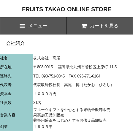
FRUITS TAKAO ONLINE STORE
メニュー
カートを見る
会社紹介
社名
株式会社 高尾
所在地
〒808-0015 福岡県北九州市若松区上原町 11-5
連絡先
TEL 093-751-0045 FAX 093-771-6164
代表者
代表取締役社長 高尾 博（たかお ひろし）
資本金
１０００万円
社員数
21名
フルーツギフトを中心とする果物全般卸販売
営業内容
果実加工品卸販売
葬祭用盛篭をはじめとするお供え品卸販売
創業
１９０５年