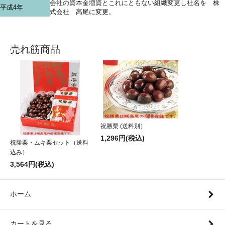
会社の資本金増資とこれにともない組織変更し社名を 株
平成4年
式会社 高尾に変更。
売れ筋商品
祝勝栗 (送料別）
1,296円(税込)
祝勝栗・ムキ栗セット（送料
込み）
3,564円(税込)
ホーム
カートを見る