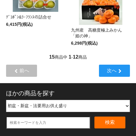
ﾃﾞｺﾎﾟﾝ&ﾗ･ﾌﾗﾝｽの詰合せ
6,415円(税込)
九州産 高糖度極上みかん
「姫の神」
6,298円(税込)
15
1
12
商品中
-
商品
前へ
次へ
ほかの商品を探す
検索